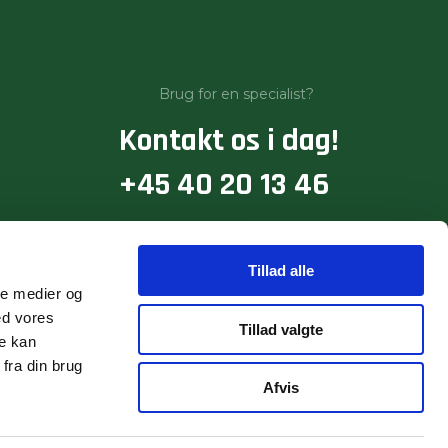
Brug for en specialist?
Kontakt os i dag!
+45 40 20 13 46
Ring direkte​
Tillad alle
ale medier og
ed vores
Tillad valgte
re kan
fra din brug
Afvis