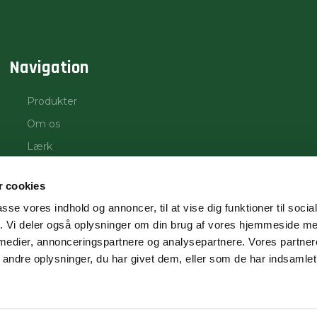
Navigation​
Produkter
Om os
Lærk
Gran
 cookies
Douglas
passe vores indhold og annoncer, til at vise dig funktioner til soci
Eg
fik. Vi deler også oplysninger om din brug af vores hjemmeside m
Galleri
 medier, annonceringspartnere og analysepartnere. Vores partne
ndre oplysninger, du har givet dem, eller som de har indsamlet 
Kontakt