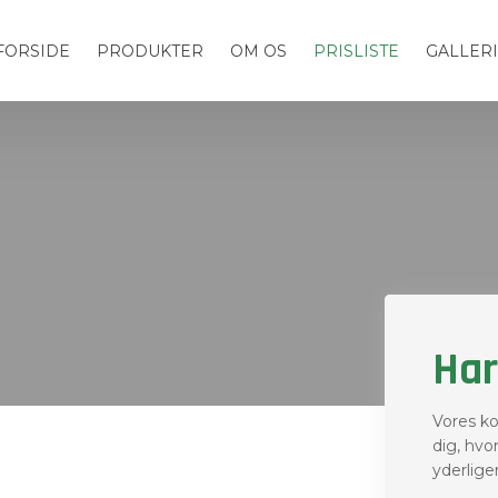
FORSIDE
PRODUKTER
OM OS
PRISLISTE
GALLERI
Har
Vores k
dig, hvo
yderlige