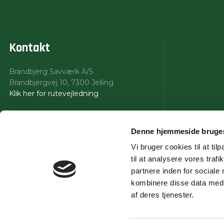
Kontakt
Brandbjerg Savværk A/S​
​Brandbjergvej 10, 7300 Jelling
Klik her for rutevejledning
Telefon:
+45 40 20 13 46
E-mail:
info@bsav.dk
Denne hjemmeside bruger
Vi bruger cookies til at til
til at analysere vores tra
partnere inden for sociale
kombinere disse data med a
af deres tjenester.
Created and hosted by Group Online