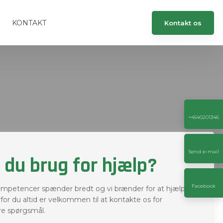
KONTAKT
Kontakt os​
+4540201346
Send e-mail
 du brug for hjælp?
Facebook
ompetencer spænder bredt og vi brænder for at hjælpe
rfor du altid er velkommen til at kontakte os for
re spørgsmål.