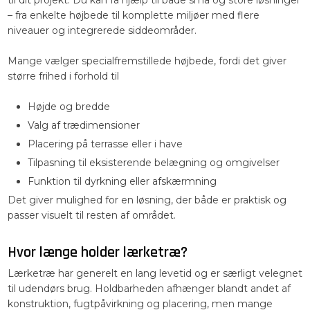
til dit projekt. Du kan få hjælp til både små og store løsninger
– fra enkelte højbede til komplette miljøer med flere
niveauer og integrerede siddeområder.
Mange vælger specialfremstillede højbede, fordi det giver
større frihed i forhold til
Højde og bredde
Valg af trædimensioner
Placering på terrasse eller i have
Tilpasning til eksisterende belægning og omgivelser
Funktion til dyrkning eller afskærmning
Det giver mulighed for en løsning, der både er praktisk og
passer visuelt til resten af området.
Hvor længe holder lærketræ?
Lærketræ har generelt en lang levetid og er særligt velegnet
til udendørs brug. Holdbarheden afhænger blandt andet af
konstruktion, fugtpåvirkning og placering, men mange