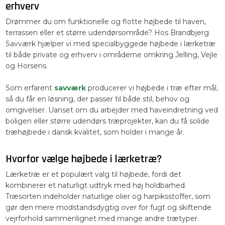
erhverv
Drømmer du om funktionelle og flotte højbede til haven,
terrassen eller et større udendørsområde? Hos Brandbjerg
Savværk hjælper vi med specialbyggede højbede i lærketræ
til både private og erhverv i områderne omkring Jelling, Vejle
og Horsens.
Som erfarent
savværk
producerer vi højbede i træ efter mål,
så du får en løsning, der passer til både stil, behov og
omgivelser. Uanset om du arbejder med haveindretning ved
boligen eller større udendørs træprojekter, kan du få solide
træhøjbede i dansk kvalitet, som holder i mange år.
Hvorfor vælge højbede i lærketræ?
Lærketræ er et populært valg til højbede, fordi det
kombinerer et naturligt udtryk med høj holdbarhed.
Træsorten indeholder naturlige olier og harpiksstoffer, som
gør den mere modstandsdygtig over for fugt og skiftende
vejrforhold sammenlignet med mange andre trætyper.