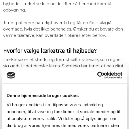
højbede i lærketræ kan holde i flere årtier med korrekt
opbygning.
Træet patinerer naturligt over tid og får en flot sølvgrå
overflade, hvis det ikke behandles. Ønsker du at bevare den
varme træfarve, kan overfladen olieres efter behov.
Hvorfor vælge lærketræ til højbede?
Lærketræ er et stærkt og formstabilt materiale, som egner
sig godt til det danske klima. Samtidig har træet et naturligt
udtryk, der passer godt ind i moderne haveindretning og
klassiske udemiljøer.
Mange vælger lærketræ, fordi det:
Denne hjemmeside bruger cookies
Kræver begrænset vedligeholdelse
Vi bruger cookies til at tilpasse vores indhold og
annoncer, til at vise dig funktioner til sociale medier og til
Har naturlig modstandsdygtighed mod fugt
at analysere vores trafik. Vi deler også oplysninger om
Er velegnet til udendørs træprojekter
din brug af vores hjemmeside med vores partnere inden
Har et eksklusivt og naturligt udseende