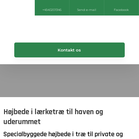
+4540201346
Send e-mail
Facebook
Kontakt os​
Højbede i lærketræ til haven og
uderummet
Specialbyggede højbede i træ til private og