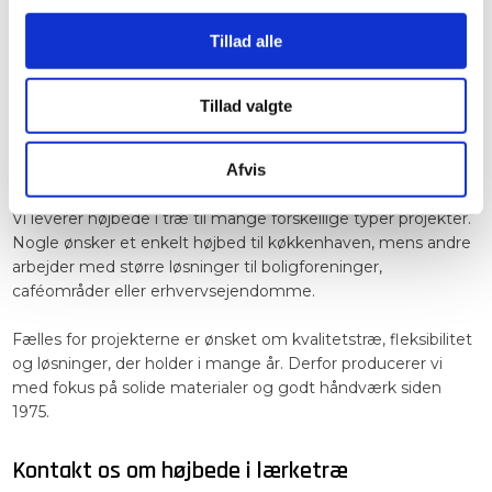
være tilstrækkelig, mens større konstruktioner ofte kræver
kraftigere materialer for at sikre stabilitet og lang levetid.
Tillad alle
Vi hjælper gerne med at vurdere, hvilken løsning der passer
bedst til projektet, så højbedene får den rette styrke og et
Tillad valgte
flot finish.
Afvis
Højbede til både private og erhverv
Vi leverer højbede i træ til mange forskellige typer projekter.
Nogle ønsker et enkelt højbed til køkkenhaven, mens andre
arbejder med større løsninger til boligforeninger,
caféområder eller erhvervsejendomme.
Fælles for projekterne er ønsket om kvalitetstræ, fleksibilitet
og løsninger, der holder i mange år. Derfor producerer vi
med fokus på solide materialer og godt håndværk siden
1975.
Kontakt os om højbede i lærketræ